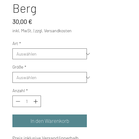
Berg
Preis
30,00 €
inkl. MwSt.
|
zzgl. Versandkosten
Art
*
Größe
*
Anzahl
*
In den Warenkorb
Preis inklusive Versand (innerhalb