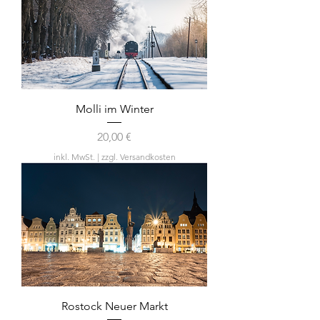
Molli im Winter
Preis
20,00 €
inkl. MwSt.
|
zzgl. Versandkosten
Rostock Neuer Markt