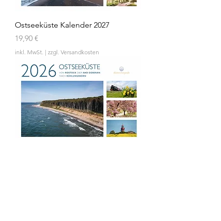
Ostseeküste Kalender 2027
Preis
19,90 €
inkl. MwSt.
|
zzgl. Versandkosten
Ostseeküste Kalender 2026
Nicht verfügbar